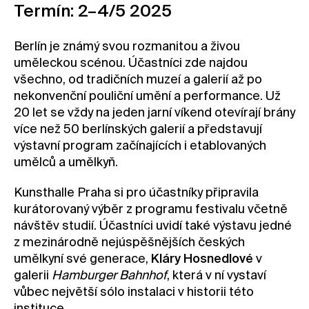
Termín: 2–4/5 2025
Kontakt
Novinky
Berlín je známý svou rozmanitou a živou
uměleckou scénou. Účastníci zde najdou
Pro média
všechno, od tradičních muzeí a galerií až po
Pronájem prostor
nekonvenční pouliční umění a performance. Už
Volné pozice
20 let se vždy na jeden jarní víkend otevírají brány
více než 50 berlínských galerií a představují
výstavní program začínajících i etablovaných
umělců a umělkyň.
Kunsthalle Praha si pro účastníky připravila
kurátorovaný výběr z programu festivalu včetně
návštěv studií. Účastníci uvidí také výstavu jedné
z mezinárodně nejúspěšnějších českých
umělkyní své generace,
Kláry Hosnedlové
v
galerii
Hamburger Bahnhof
, která v ní vystaví
vůbec největší sólo instalaci v historii této
instituce.