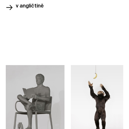
v angličtině
Rezervace zdarma
Staňte se součástí naší komunity a na komentovky
choďte zdarma