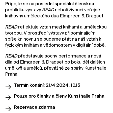
Připojte se na
poslední speciální členskou
Kontakt
prohlídku výstavy
READ
neboli živoucí veřejné
Novinky
knihovny uměleckého dua Elmgreen & Dragset.
Pro média
READ
reflektuje vztah mezi knihami a uměleckou
Pronájem prostor
tvorbou. V prostředí výstavy připomínajícím
spíše knihovnu se budeme ptát na náš vztah k
Volné pozice
fyzickým knihám a vědomostem v digitální době.
READ
představuje sochy, performance a nová
díla od Elmgreen & Dragset po boku děl dalších
umělkyň a umělců, převážné ze sbírky Kunsthalle
Praha.
Termín konání: 21/4 2024, 10.15
Pouze pro členky a členy Kunsthalle Praha
Rezervace zdarma