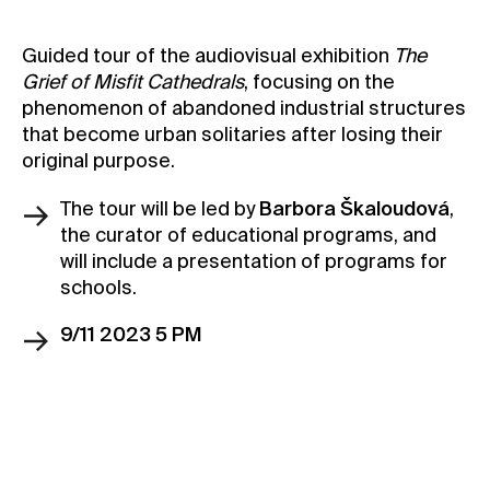
Contact
Guided tour of the audiovisual exhibition
The
News
Grief of Misfit Cathedrals
, focusing on the
Press
phenomenon of abandoned industrial structures
that become urban solitaries after losing their
Rentals
original purpose.
Vacancies
The tour will be led by
Barbora Škaloudová
,
the curator of educational programs, and
will include a presentation of programs for
schools.
9/11 2023 5 PM
Book your spot
Become a member