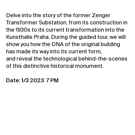
Contact
Delve into the story of the former Zenger
News
Transformer Substation, from its construction in
Press
the 1930s to its current transformation into the
Kunsthalle Praha. During the guided tour, we will
Rentals
show you how the DNA of the original building
Vacancies
has made its way into its current form,
and reveal the technological behind-the-scenes
of this distinctive historical monument.
Date: 1/3 2023 7 PM
Book your ticket
Book your free ticket (members)