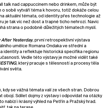
all talk nad cappuccinem nebo drinkem, může být
 o sobě vytváří téma k hovoru, totiž dokáže celou
 na aktuální témata, od identity přes technologie až
u je tak víc než dost a trapné ticho nehrozí. Navíc
druhá strana o podobně důležitých tématech myslí.
After Yesterday
, první retrospektivní výstava
lního umělce Romana Ondaka ve střední a
identity a reflektuje historická specifika regionu
učasnosti. Vedle této výstavy je možné vidět také
IGESTING
, který pracuje s tělesností a procesy těla
vání světa.
bě, kdy se vážná témata valí ze všech stran. Dobrou
t obojí. Sdílet dojmy z výstavy i odpovídat na otázky
 nabízí i krásný výhled na Petřín a Pražský hrad.
tř, tak na terase.