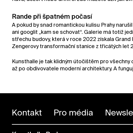
Rande při špatném počasí
A pokud by snad romantickou kulisu Prahy narušil 
ani googlit „kam se schovat“. Galerie má totiž je
střechu budovy, která v roce 2022 získala Grand P
Zengerovy transformační stanice z třicátých let 20
Kunsthalle je tak klidným útočištěm pro všechny o
až po obdivovatele moderní architektury. A fung
Kontakt
Pro média
Newsle