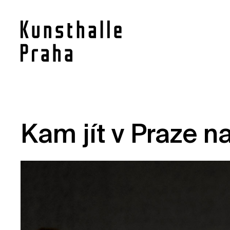
Kontakt
Kam jít v Praze n
Novinky
Pro média
Pronájem prostor
Volné pozice