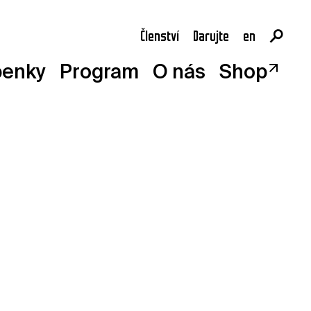
Členství
Darujte
en
cs
penky
Program
O nás
Shop