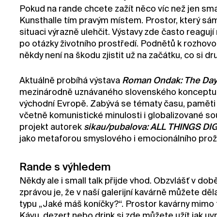
Pokud na rande chcete zažít něco víc než jen sm
Kunsthalle tím pravým místem. Prostor, který sám
situaci výrazně ulehčit. Výstavy zde často reagují
po otázky životního prostředí. Podnětů k rozhovor
někdy není na škodu zjistit už na začátku, co si 
Aktuálně probíhá výstava
Roman Ondak: The Day 
mezinárodně uznávaného slovenského konceptuá
východní Evropě. Zabývá se tématy času, paměti a 
včetně komunistické minulosti i globalizované so
projekt autorek
sikau/pubalova: ALL THINGS D
jako metaforou smyslového i emocionálního proží
Rande s výhledem
Někdy ale i small talk přijde vhod. Obzvlášť v do
zprávou je, že v naší galerijní kavárně můžete děla
typu „Jaké máš koníčky?“. Prostor kavárny mimo to
Kávu, dezert nebo drink si zde můžete užít jak uvni