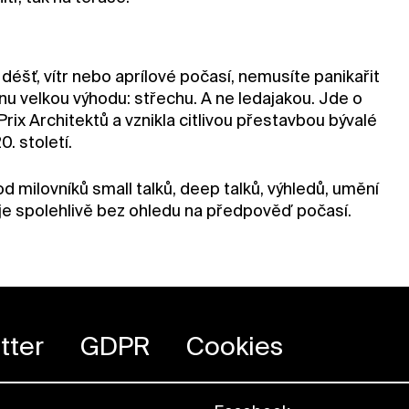
déšť, vítr nebo aprílové počasí, nemusíte panikařit
dnu velkou výhodu: střechu. A ne ledajakou. Jde o
rix Architektů a vznikla citlivou přestavbou bývalé
. století.
d milovníků small talků, deep talků, výhledů, umění
uje spolehlivě bez ohledu na předpověď počasí.
tter
GDPR
Cookies