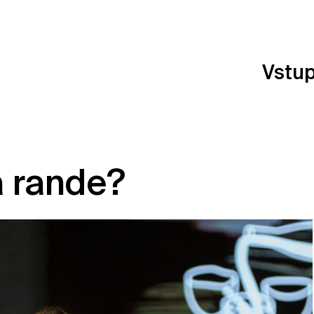
Vstu
a rande?