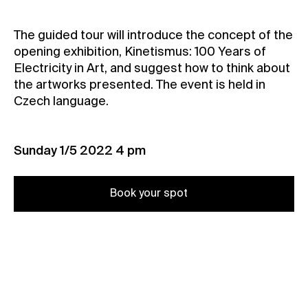
Contact
The guided tour will introduce the concept of the
News
opening exhibition, Kinetismus: 100 Years of
Press
Electricity in Art, and suggest how to think about
the artworks presented. The event is held in
Rentals
Czech language.
Vacancies
Sunday 1/5 2022 4 pm
Book your spot
Book your spot (member)