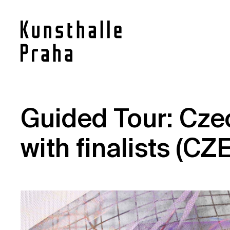
Contact
Guided Tour: Cze
News
with finalists (CZE
Press
Rentals
Vacancies