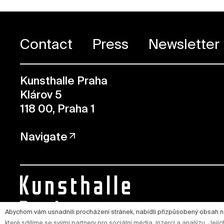
Contact
Press
Newsletter
Kunsthalle Praha
Klárov 5
118 00, Praha 1
Navigate
Abychom vám usnadnili procházení stránek, nabídli přizpůsobený obsah 
které sdílíme se svými partnery pro sociální média, inzerci a analýzu. Jej