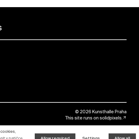
s
© 2026 Kunsthalle Praha
This site runs on
solidpixels.
 cookies,
nit v patičce
Allow required
Settings
Allow all