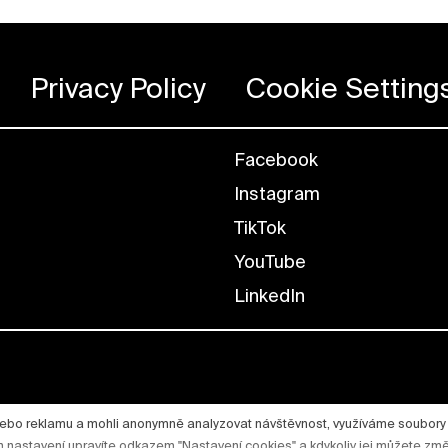
Privacy Policy
Cookie Setting
Facebook
Instagram
TikTok
YouTube
LinkedIn
nebo reklamu a mohli anonymně analyzovat návštěvnost, využíváme soubory
ich nastavení upravíte odkazem "Nastavení cookies" a kdykoliv jej můžete změ